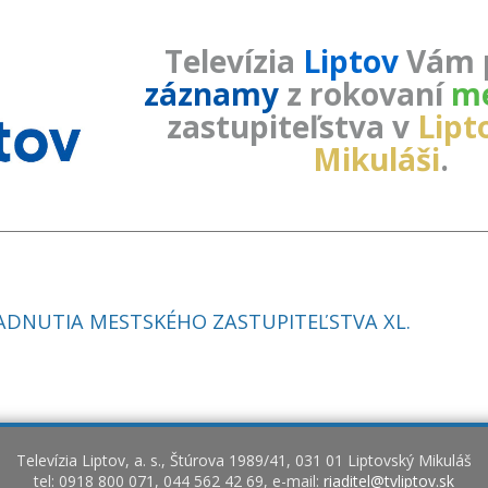
Televízia
Liptov
Vám 
záznamy
z rokovaní
me
zastupiteľstva v
Lip
Mikuláši
.
ADNUTIA MESTSKÉHO ZASTUPITEĽSTVA XL.
Televízia Liptov, a. s., Štúrova 1989/41, 031 01 Liptovský Mikuláš
tel: 0918 800 071, 044 562 42 69, e-mail:
riaditel@tvliptov.sk