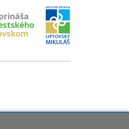
prináša
stského
tovskom