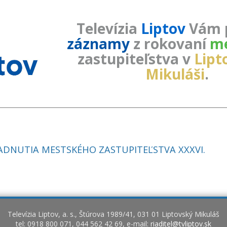
Televízia
Liptov
Vám 
záznamy
z rokovaní
me
zastupiteľstva v
Lip
Mikuláši
.
DNUTIA MESTSKÉHO ZASTUPITEĽSTVA XXXVI.
Televízia Liptov, a. s., Štúrova 1989/41, 031 01 Liptovský Mikuláš
tel: 0918 800 071, 044 562 42 69, e-mail:
riaditel@tvliptov.sk