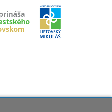
prináša
stského
tovskom